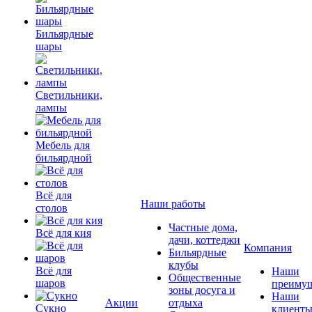
Бильярдные
шары
Светильники,
лампы
Мебель для
бильярдной
Всё для
Наши работы
столов
Частные дома,
Всё для кия
дачи, коттеджи
Компания
Бильярдные
клубы
Всё для
Наши
Общественные
шаров
преимущ
зоны досуга и
Наши
Акции
отдыха
Сукно
клиент