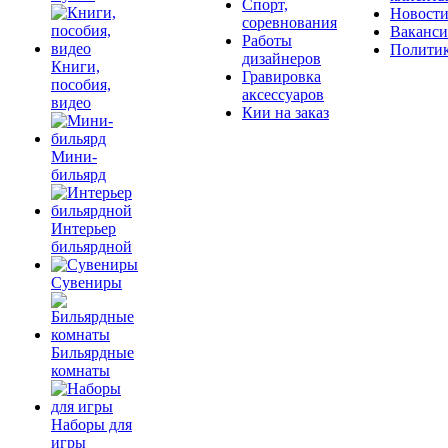
Спорт,
Новост
соревнования
Ваканс
Работы
Полити
дизайнеров
Книги,
Гравировка
пособия,
аксессуаров
видео
Кии на заказ
Мини-
бильярд
Интерьер
бильярдной
Сувениры
Бильярдные
комнаты
Наборы для
игры