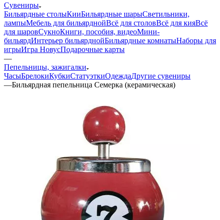
Сувениры
Бильярдные столы
Кии
Бильярдные шары
Светильники,
лампы
Мебель для бильярдной
Всё для столов
Всё для кия
Всё
для шаров
Сукно
Книги, пособия, видео
Мини-
бильярд
Интерьер бильярдной
Бильярдные комнаты
Наборы для
игры
Игра Новус
Подарочные карты
—
Пепельницы, зажигалки
Часы
Брелоки
Кубки
Статуэтки
Одежда
Другие сувениры
—
Бильярдная пепельница Семерка (керамическая)