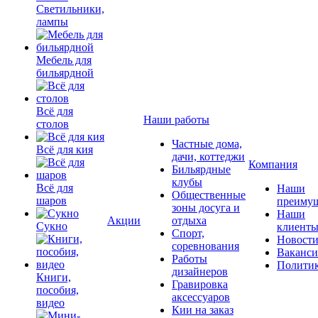
Светильники,
лампы
Мебель для
бильярдной
Всё для
Наши работы
столов
Частные дома,
Всё для кия
дачи, коттеджи
Компания
Бильярдные
клубы
Всё для
Наши
Общественные
шаров
преимущ
зоны досуга и
Наши
Акции
отдыха
Сукно
клиент
Спорт,
Новост
соревнования
Ваканс
Работы
Полити
дизайнеров
Книги,
Гравировка
пособия,
аксессуаров
видео
Кии на заказ