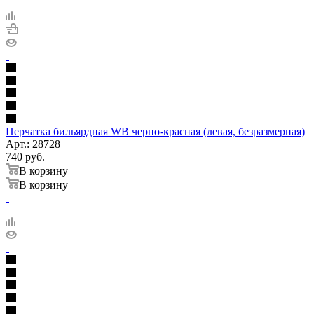
Перчатка бильярдная WB черно-красная (левая, безразмерная)
Арт.: 28728
740
руб.
В корзину
В корзину