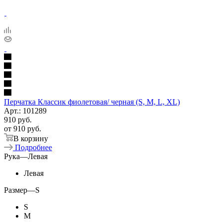
Перчатка Классик фиолетовая/ черная (S, M, L, XL)
Арт.: 101289
910
руб.
от
910 руб.
В корзину
Подробнее
Рука
—
Левая
Левая
Размер
—
S
S
M