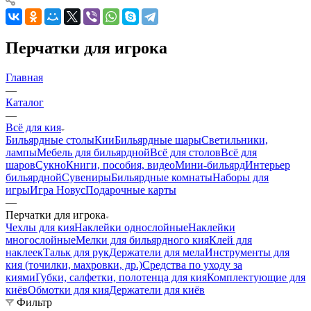
Перчатки для игрока
Главная
—
Каталог
—
Всё для кия
Бильярдные столы
Кии
Бильярдные шары
Светильники,
лампы
Мебель для бильярдной
Всё для столов
Всё для
шаров
Сукно
Книги, пособия, видео
Мини-бильярд
Интерьер
бильярдной
Сувениры
Бильярдные комнаты
Наборы для
игры
Игра Новус
Подарочные карты
—
Перчатки для игрока
Чехлы для кия
Наклейки однослойные
Наклейки
многослойные
Мелки для бильярдного кия
Клей для
наклеек
Тальк для рук
Держатели для мела
Инструменты для
кия (точилки, махровки, др.)
Средства по уходу за
киями
Губки, салфетки, полотенца для кия
Комплектующие для
киёв
Обмотки для кия
Держатели для киёв
Фильтр