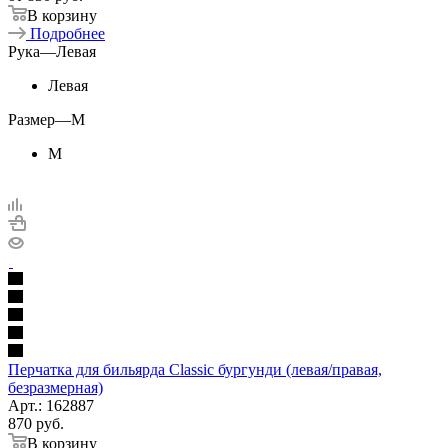
В корзину
Подробнее
Рука
—
Левая
Левая
Размер
—
M
M
Перчатка для бильярда Classic бургунди (левая/правая,
безразмерная)
Арт.: 162887
870
руб.
В корзину