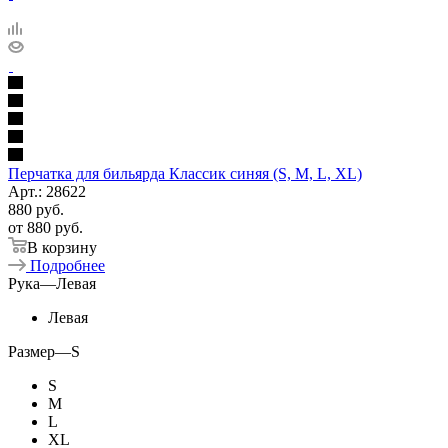
Перчатка для бильярда Классик синяя (S, M, L, XL)
Арт.: 28622
880
руб.
от
880 руб.
В корзину
Подробнее
Рука
—
Левая
Левая
Размер
—
S
S
M
L
XL