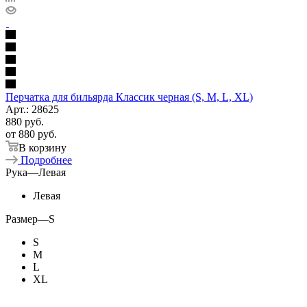
Перчатка для бильярда Классик черная (S, M, L, XL)
Арт.: 28625
880
руб.
от
880 руб.
В корзину
Подробнее
Рука
—
Левая
Левая
Размер
—
S
S
M
L
XL