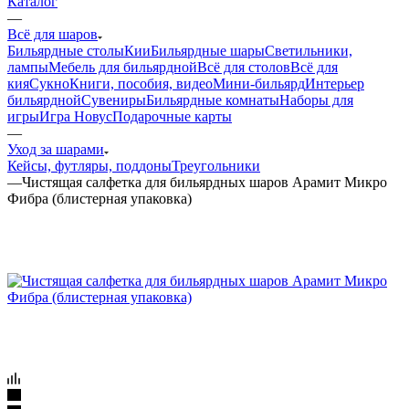
Каталог
—
Всё для шаров
Бильярдные столы
Кии
Бильярдные шары
Светильники,
лампы
Мебель для бильярдной
Всё для столов
Всё для
кия
Сукно
Книги, пособия, видео
Мини-бильярд
Интерьер
бильярдной
Сувениры
Бильярдные комнаты
Наборы для
игры
Игра Новус
Подарочные карты
—
Уход за шарами
Кейсы, футляры, поддоны
Треугольники
—
Чистящая салфетка для бильярдных шаров Арамит Микро
Фибра (блистерная упаковка)