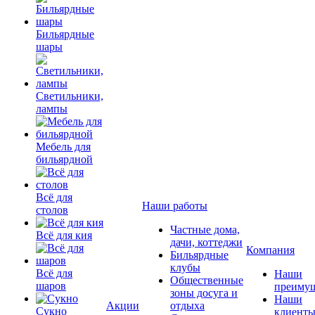
Бильярдные
шары
Светильники,
лампы
Мебель для
бильярдной
Всё для
Наши работы
столов
Частные дома,
Всё для кия
дачи, коттеджи
Компания
Бильярдные
клубы
Всё для
Наши
Общественные
шаров
преимущ
зоны досуга и
Наши
Акции
отдыха
Сукно
клиент