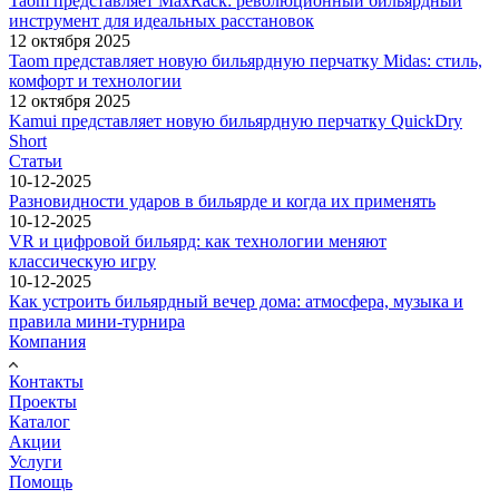
Taom представляет MaxRack: революционный бильярдный
инструмент для идеальных расстановок
12 октября 2025
Taom представляет новую бильярдную перчатку Midas: стиль,
комфорт и технологии
12 октября 2025
Kamui представляет новую бильярдную перчатку QuickDry
Short
Статьи
10-12-2025
Разновидности ударов в бильярде и когда их применять
10-12-2025
VR и цифровой бильярд: как технологии меняют
классическую игру
10-12-2025
Как устроить бильярдный вечер дома: атмосфера, музыка и
правила мини-турнира
Компания
Контакты
Проекты
Каталог
Акции
Услуги
Помощь