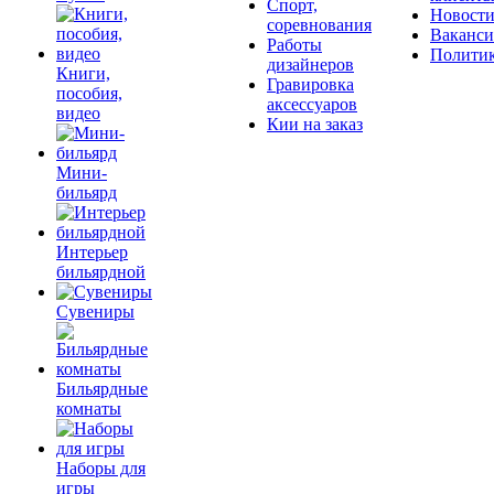
Спорт,
Новост
соревнования
Ваканс
Работы
Полити
дизайнеров
Книги,
Гравировка
пособия,
аксессуаров
видео
Кии на заказ
Мини-
бильярд
Интерьер
бильярдной
Сувениры
Бильярдные
комнаты
Наборы для
игры