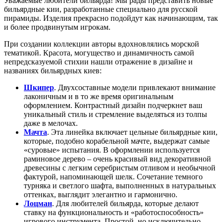
Уважаемые любители бильярда! Мы рады представить новые
бильярдные кии, разработанные специально для русской
пирамиды. Изделия прекрасно подойдут как начинающим, так
и более продвинутым игрокам.
При создании коллекции авторы вдохновлялись морской
тематикой. Красота, могущество и динамичность самой
непредсказуемой стихии нашли отражение в дизайне и
названиях бильярдных киев:
Шкипер
. Двухсоставные модели привлекают внимание
лаконичным и в то же время оригинальным
оформлением. Контрастный дизайн подчеркнет ваш
уникальный стиль и стремление выделяться из толпы
даже в мелочах.
Мачта
. Эта линейка включает цельные бильярдные кии,
которые, подобно корабельной мачте, выдержат самые
«суровые» испытания. В оформлении используется
раминовое дерево – очень красивый вид декоративной
древесины с легким серебристым отливом и необычной
фактурой, напоминающей шелк. Сочетание темного
турняка и светлого шафта, выполненных в натуральных
оттенках, выглядит элегантно и гармонично.
Лоцман
. Для любителей бильярда, которые делают
ставку на функциональность и «работоспособность»
игрового инструмента. Простой, но исключительно