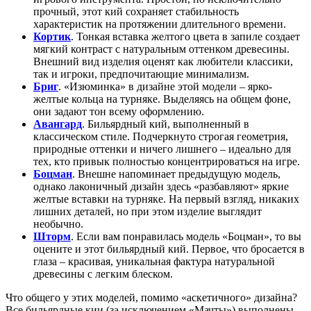
прочный, этот кий сохраняет стабильность
характеристик на протяжении длительного времени.
Кортик
. Тонкая вставка желтого цвета в запиле создает
мягкий контраст с натуральным оттенком древесины.
Внешний вид изделия оценят как любители классики,
так и игроки, предпочитающие минимализм.
Бриг
. «Изюминка» в дизайне этой модели – ярко-
желтые кольца на турняке. Выделяясь на общем фоне,
они задают тон всему оформлению.
Авангард
. Бильярдный кий, выполненный в
классическом стиле. Подчеркнуто строгая геометрия,
природные оттенки и ничего лишнего – идеально для
тех, кто привык полностью концентрироваться на игре.
Боцман
. Внешне напоминает предыдущую модель,
однако лаконичный дизайн здесь «разбавляют» яркие
желтые вставки на турняке. На первый взгляд, никаких
лишних деталей, но при этом изделие выглядит
необычно.
Шторм
. Если вам понравилась модель «Боцман», то вы
оцените и этот бильярдный кий. Первое, что бросается в
глаза – красивая, уникальная фактура натуральной
древесины с легким блеском.
Что общего у этих моделей, помимо «аскетичного» дизайна?
Все бильярдные кии (за исключением «Мачты») выполнены