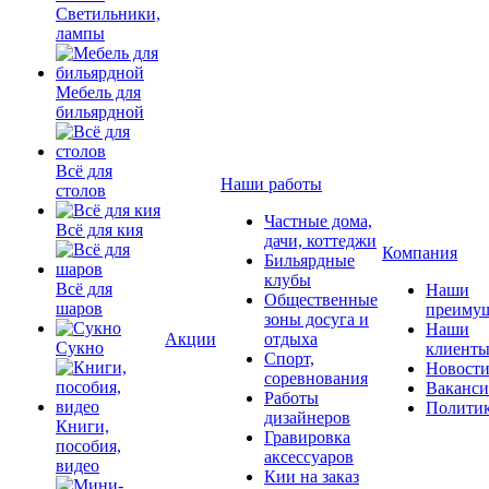
Светильники,
лампы
Мебель для
бильярдной
Всё для
Наши работы
столов
Частные дома,
Всё для кия
дачи, коттеджи
Компания
Бильярдные
клубы
Всё для
Наши
Общественные
шаров
преимущ
зоны досуга и
Наши
Акции
отдыха
Сукно
клиент
Спорт,
Новост
соревнования
Ваканс
Работы
Полити
дизайнеров
Книги,
Гравировка
пособия,
аксессуаров
видео
Кии на заказ