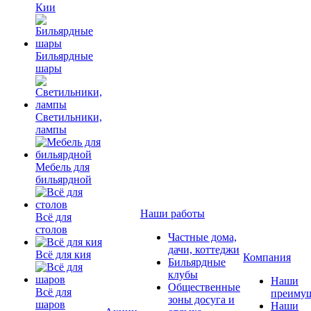
Кии
Бильярдные
шары
Светильники,
лампы
Мебель для
бильярдной
Наши работы
Всё для
столов
Частные дома,
дачи, коттеджи
Всё для кия
Компания
Бильярдные
клубы
Наши
Общественные
Всё для
преимущ
зоны досуга и
шаров
Наши