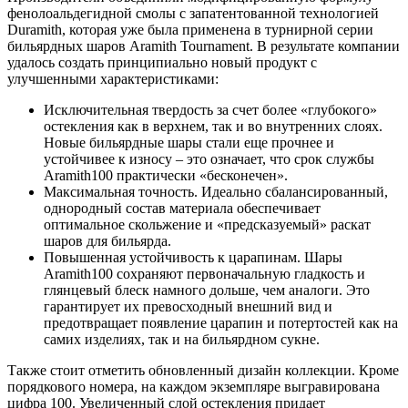
фенолоальдегидной смолы с запатентованной технологией
Duramith, которая уже была применена в турнирной серии
бильярдных шаров Aramith Tournament. В результате компании
удалось создать принципиально новый продукт с
улучшенными характеристиками:
Исключительная твердость за счет более «глубокого»
остекления как в верхнем, так и во внутренних слоях.
Новые бильярдные шары стали еще прочнее и
устойчивее к износу – это означает, что срок службы
Aramith100 практически «бесконечен».
Максимальная точность. Идеально сбалансированный,
однородный состав материала обеспечивает
оптимальное скольжение и «предсказуемый» раскат
шаров для бильярда.
Повышенная устойчивость к царапинам. Шары
Aramith100 сохраняют первоначальную гладкость и
глянцевый блеск намного дольше, чем аналоги. Это
гарантирует их превосходный внешний вид и
предотвращает появление царапин и потертостей как на
самих изделиях, так и на бильярдном сукне.
Также стоит отметить обновленный дизайн коллекции. Кроме
порядкового номера, на каждом экземпляре выгравирована
цифра 100. Увеличенный слой остекления придает