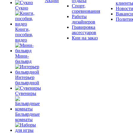
Акции
отдыха
клиент
Спорт,
Сукно
Новост
соревнования
Ваканс
Работы
Полити
дизайнеров
Гравировка
Книги,
аксессуаров
пособия,
Кии на заказ
видео
Мини-
бильярд
Интерьер
бильярдной
Сувениры
Бильярдные
комнаты