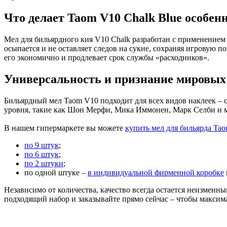
Что делает Taom V10 Chalk Blue особе
Мел для бильярдного кия V10 Chalk разработан с применением
осыпается и не оставляет следов на сукне, сохраняя игровую п
его экономично и продлевает срок службы «расходников».
Универсальность и признание мировых
Бильярдный мел Taom V10 подходит для всех видов наклеек – о
уровня, такие как Шон Мерфи, Мика Иммонен, Марк Селби и мно
В нашем гипермаркете вы можете
купить мел для бильярда Tao
по 9 штук
;
по 6 штук
;
по 2 штуки
;
по одной штуке –
в индивидуальной фирменной коробке
Независимо от количества, качество всегда остается неизменн
подходящий набор и заказывайте прямо сейчас – чтобы максим