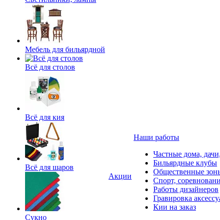
Мебель для бильярдной
Всё для столов
Всё для кия
Наши работы
Частные дома, дачи
Бильярдные клубы
Всё для шаров
Общественные зоны
Акции
Спорт, соревнован
Работы дизайнеров
Гравировка аксессу
Кии на заказ
Сукно