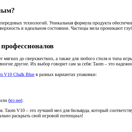
нным?
 передовых технологий. Уникальная формула продукта обеспечив
оверхность в идеальном состоянии. Частицы мела проникают глуб
 профессионалов
т мягких до сверхжестких, а также для любого стиля и типа иг
гие другие. Их выбор говорит сам за себя: Taom – это надежно
m V10 Chalk Blue
в разных вариантах упаковки:
или
без неё
.
ым. Taom V10 – это лучший мел для бильярда, который соответс
ально раскрыть свой игровой потенциал!