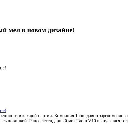
ый мел в новом дизайне!
не!
еренности в каждой партии. Компания Taom давно зарекомендова
сь новинкой. Ранее легендарный мел Taom V10 выпускался тольк