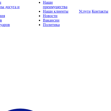
ы
Наши
ны досуга и
преимущества
Наши клиенты
Услуги
Контакты
ния
Новости
ов
Вакансии
суаров
Политика