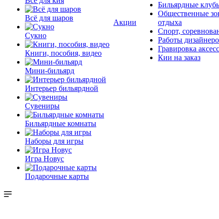
Всё для кия
Бильярдные клуб
Общественные зо
Всё для шаров
Акции
отдыха
Спорт, соревнова
Сукно
Работы дизайнер
Гравировка аксес
Книги, пособия, видео
Кии на заказ
Мини-бильярд
Интерьер бильярдной
Сувениры
Бильярдные комнаты
Наборы для игры
Игра Новус
Подарочные карты