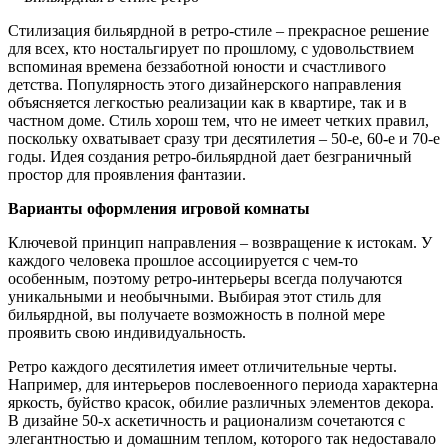
Стилизация бильярдной в ретро-стиле – прекрасное решение
для всех, кто ностальгирует по прошлому, с удовольствием
вспоминая времена беззаботной юности и счастливого
детства. Популярность этого дизайнерского направления
объясняется легкостью реализации как в квартире, так и в
частном доме. Стиль хорош тем, что не имеет четких правил,
поскольку охватывает сразу три десятилетия – 50-е, 60-е и 70-е
годы. Идея создания ретро-бильярдной дает безграничный
простор для проявления фантазии.
Варианты оформления игровой комнаты
Ключевой принцип направления – возвращение к истокам. У
каждого человека прошлое ассоциируется с чем-то
особенным, поэтому ретро-интерьеры всегда получаются
уникальными и необычными. Выбирая этот стиль для
бильярдной, вы получаете возможность в полной мере
проявить свою индивидуальность.
Ретро каждого десятилетия имеет отличительные черты.
Например, для интерьеров послевоенного периода характерна
яркость, буйство красок, обилие различных элементов декора.
В дизайне 50-х аскетичность и рационализм сочетаются с
элегантностью и домашним теплом, которого так недоставало