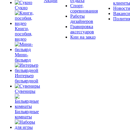
Акции
отдыха
клиент
Спорт,
Сукно
Новост
соревнования
Ваканс
Работы
Полити
дизайнеров
Гравировка
Книги,
аксессуаров
пособия,
Кии на заказ
видео
Мини-
бильярд
Интерьер
бильярдной
Сувениры
Бильярдные
комнаты