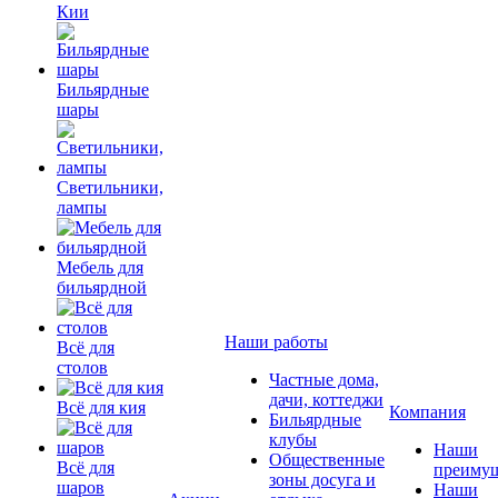
Кии
Бильярдные
шары
Светильники,
лампы
Мебель для
бильярдной
Наши работы
Всё для
столов
Частные дома,
дачи, коттеджи
Всё для кия
Компания
Бильярдные
клубы
Наши
Общественные
Всё для
преимущ
зоны досуга и
шаров
Наши