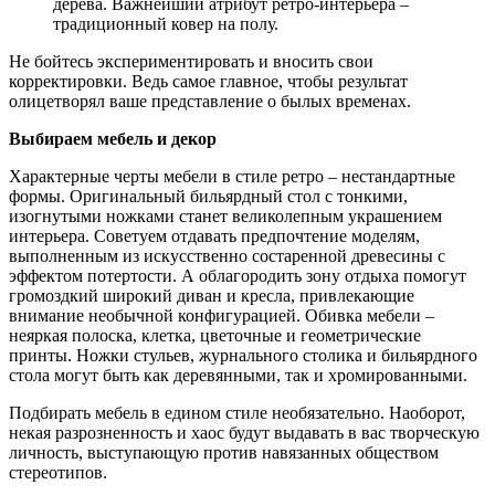
дерева. Важнейший атрибут ретро-интерьера –
традиционный ковер на полу.
Не бойтесь экспериментировать и вносить свои
корректировки. Ведь самое главное, чтобы результат
олицетворял ваше представление о былых временах.
Выбираем мебель и декор
Характерные черты мебели в стиле ретро – нестандартные
формы. Оригинальный бильярдный стол с тонкими,
изогнутыми ножками станет великолепным украшением
интерьера. Советуем отдавать предпочтение моделям,
выполненным из искусственно состаренной древесины с
эффектом потертости. А облагородить зону отдыха помогут
громоздкий широкий диван и кресла, привлекающие
внимание необычной конфигурацией. Обивка мебели –
неяркая полоска, клетка, цветочные и геометрические
принты. Ножки стульев, журнального столика и бильярдного
стола могут быть как деревянными, так и хромированными.
Подбирать мебель в едином стиле необязательно. Наоборот,
некая разрозненность и хаос будут выдавать в вас творческую
личность, выступающую против навязанных обществом
стереотипов.