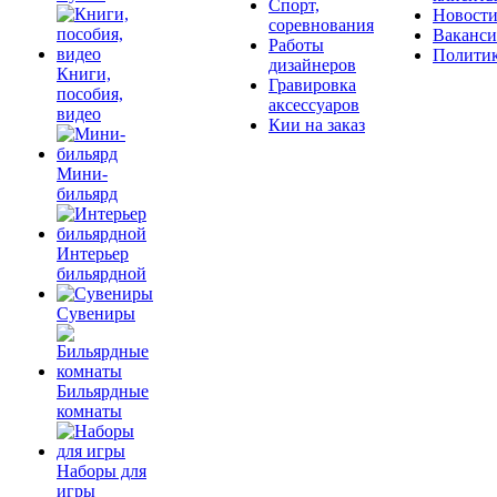
Спорт,
Новост
соревнования
Ваканс
Работы
Полити
дизайнеров
Книги,
Гравировка
пособия,
аксессуаров
видео
Кии на заказ
Мини-
бильярд
Интерьер
бильярдной
Сувениры
Бильярдные
комнаты
Наборы для
игры