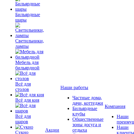
Бильярдные
шары
Светильники,
лампы
Мебель для
бильярдной
Всё для
Наши работы
столов
Частные дома,
Всё для кия
дачи, коттеджи
Компания
Бильярдные
клубы
Всё для
Наши
Общественные
шаров
преимущ
зоны досуга и
Наши
Акции
отдыха
Сукно
клиент