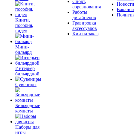
Спорт,
Новост
соревнования
Ваканс
Работы
Полити
дизайнеров
Книги,
Гравировка
пособия,
аксессуаров
видео
Кии на заказ
Мини-
бильярд
Интерьер
бильярдной
Сувениры
Бильярдные
комнаты
Наборы для
игры