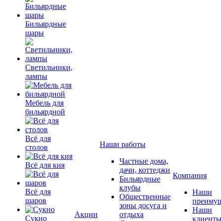
Бильярдные
шары
Светильники,
лампы
Мебель для
бильярдной
Всё для
Наши работы
столов
Частные дома,
Всё для кия
дачи, коттеджи
Компания
Бильярдные
клубы
Всё для
Наши
Общественные
шаров
преимущ
зоны досуга и
Наши
Акции
отдыха
Сукно
клиент