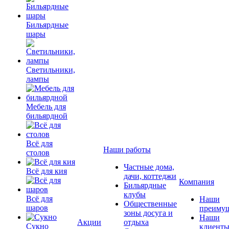
Бильярдные
шары
Светильники,
лампы
Мебель для
бильярдной
Всё для
Наши работы
столов
Частные дома,
Всё для кия
дачи, коттеджи
Компания
Бильярдные
клубы
Всё для
Наши
Общественные
шаров
преимущ
зоны досуга и
Наши
Акции
отдыха
Сукно
клиент