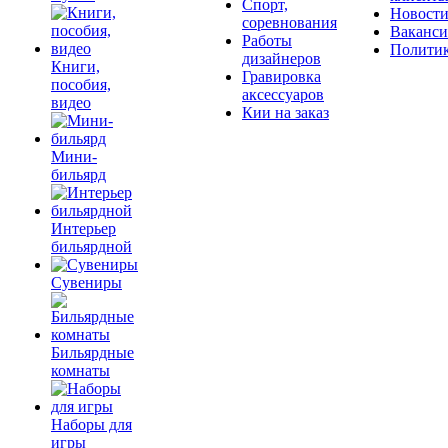
Спорт,
Новост
соревнования
Ваканс
Работы
Полити
дизайнеров
Книги,
Гравировка
пособия,
аксессуаров
видео
Кии на заказ
Мини-
бильярд
Интерьер
бильярдной
Сувениры
Бильярдные
комнаты
Наборы для
игры