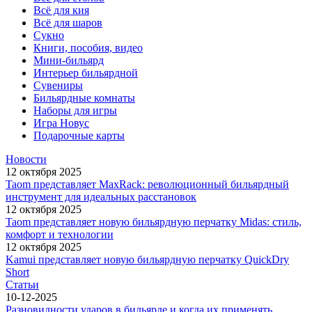
Всё для кия
Всё для шаров
Сукно
Книги, пособия, видео
Мини-бильярд
Интерьер бильярдной
Сувениры
Бильярдные комнаты
Наборы для игры
Игра Новус
Подарочные карты
Новости
12 октября 2025
Taom представляет MaxRack: революционный бильярдный
инструмент для идеальных расстановок
12 октября 2025
Taom представляет новую бильярдную перчатку Midas: стиль,
комфорт и технологии
12 октября 2025
Kamui представляет новую бильярдную перчатку QuickDry
Short
Статьи
10-12-2025
Разновидности ударов в бильярде и когда их применять