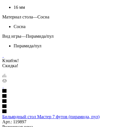
16 мм
Материал стола
—
Сосна
Сосна
Вид игры
—
Пирамида/пул
Пирамида/пул
Кэшбэк!
Скидка!
Бильярдный стол Мастер 7 футов (пирамида, пул)
Арт.: 119897
Розничная цена