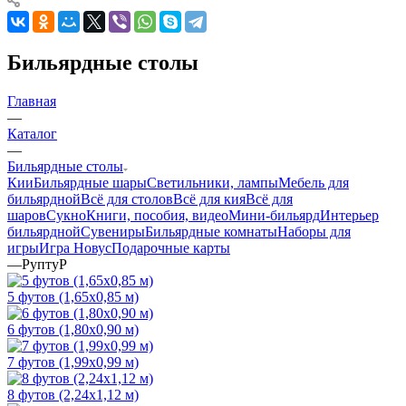
Бильярдные столы
Главная
—
Каталог
—
Бильярдные столы
Кии
Бильярдные шары
Светильники, лампы
Мебель для
бильярдной
Всё для столов
Всё для кия
Всё для
шаров
Сукно
Книги, пособия, видео
Мини-бильярд
Интерьер
бильярдной
Сувениры
Бильярдные комнаты
Наборы для
игры
Игра Новус
Подарочные карты
—
РуптуР
5 футов (1,65х0,85 м)
6 футов (1,80х0,90 м)
7 футов (1,99х0,99 м)
8 футов (2,24х1,12 м)