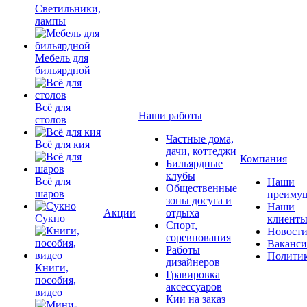
Светильники,
лампы
Мебель для
бильярдной
Всё для
Наши работы
столов
Частные дома,
Всё для кия
дачи, коттеджи
Компания
Бильярдные
клубы
Всё для
Наши
Общественные
шаров
преимущ
зоны досуга и
Наши
Акции
отдыха
Сукно
клиент
Спорт,
Новост
соревнования
Ваканс
Работы
Полити
дизайнеров
Книги,
Гравировка
пособия,
аксессуаров
видео
Кии на заказ