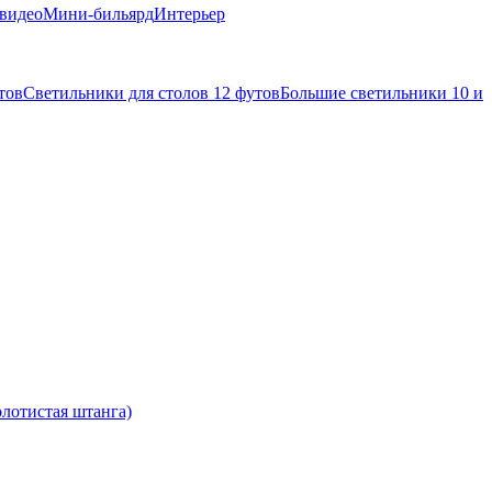
 видео
Мини-бильярд
Интерьер
тов
Светильники для столов 12 футов
Большие светильники 10 и