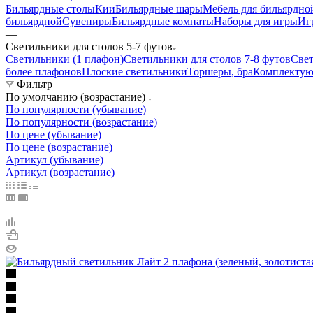
Бильярдные столы
Кии
Бильярдные шары
Мебель для бильярдно
бильярдной
Сувениры
Бильярдные комнаты
Наборы для игры
Иг
—
Светильники для столов 5-7 футов
Светильники (1 плафон)
Светильники для столов 7-8 футов
Свет
более плафонов
Плоские светильники
Торшеры, бра
Комплектую
Фильтр
По умолчанию (возрастание)
По популярности (убывание)
По популярности (возрастание)
По цене (убывание)
По цене (возрастание)
Артикул (убывание)
Артикул (возрастание)