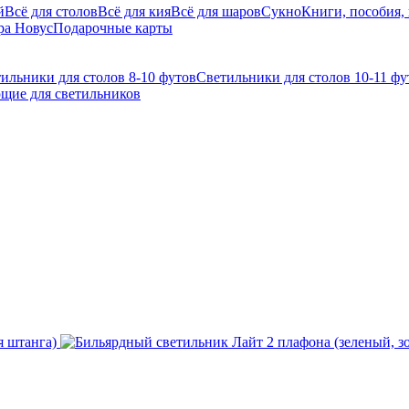
й
Всё для столов
Всё для кия
Всё для шаров
Сукно
Книги, пособия,
ра Новус
Подарочные карты
ильники для столов 8-10 футов
Светильники для столов 10-11 фу
щие для светильников