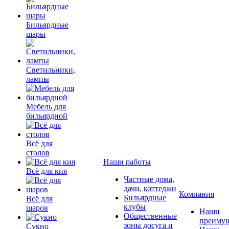
Бильярдные
шары
Светильники,
лампы
Мебель для
бильярдной
Всё для
столов
Наши работы
Всё для кия
Частные дома,
дачи, коттеджи
Компания
Бильярдные
Всё для
клубы
шаров
Наши
Общественные
преимущ
зоны досуга и
Сукно