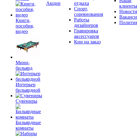
Наши
Акции
отдыха
клиент
Спорт,
Новост
соревнования
Ваканс
Работы
Книги,
Полити
дизайнеров
пособия,
Гравировка
видео
аксессуаров
Кии на заказ
Мини-
бильярд
Интерьер
бильярдной
Сувениры
Бильярдные
комнаты