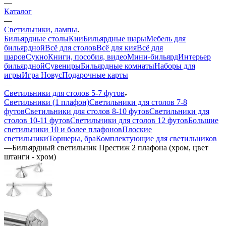
—
Каталог
—
Светильники, лампы
Бильярдные столы
Кии
Бильярдные шары
Мебель для
бильярдной
Всё для столов
Всё для кия
Всё для
шаров
Сукно
Книги, пособия, видео
Мини-бильярд
Интерьер
бильярдной
Сувениры
Бильярдные комнаты
Наборы для
игры
Игра Новус
Подарочные карты
—
Светильники для столов 5-7 футов
Светильники (1 плафон)
Светильники для столов 7-8
футов
Светильники для столов 8-10 футов
Светильники для
столов 10-11 футов
Светильники для столов 12 футов
Большие
светильники 10 и более плафонов
Плоские
светильники
Торшеры, бра
Комплектующие для светильников
—
Бильярдный светильник Престиж 2 плафона (хром, цвет
штанги - хром)