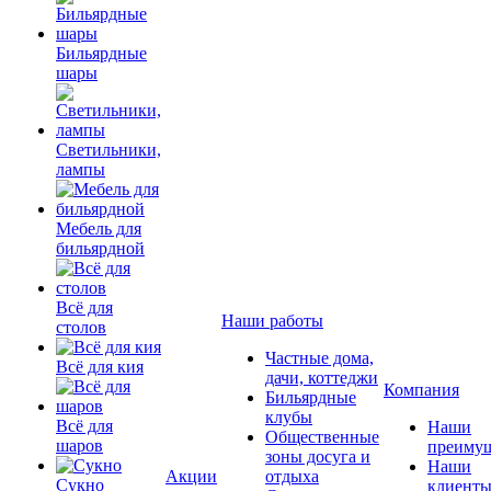
Бильярдные
шары
Светильники,
лампы
Мебель для
бильярдной
Всё для
Наши работы
столов
Частные дома,
Всё для кия
дачи, коттеджи
Компания
Бильярдные
клубы
Всё для
Наши
Общественные
шаров
преимущ
зоны досуга и
Наши
Акции
отдыха
Сукно
клиент