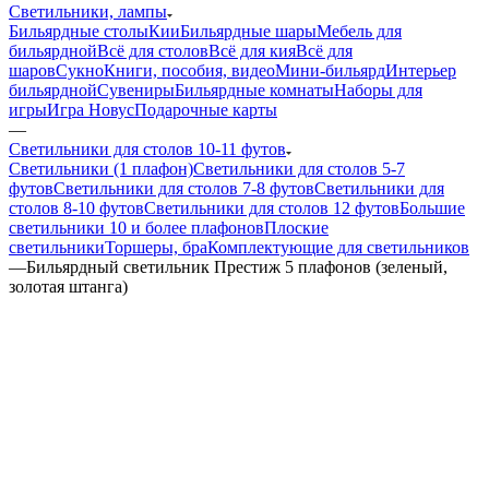
Светильники, лампы
Бильярдные столы
Кии
Бильярдные шары
Мебель для
бильярдной
Всё для столов
Всё для кия
Всё для
шаров
Сукно
Книги, пособия, видео
Мини-бильярд
Интерьер
бильярдной
Сувениры
Бильярдные комнаты
Наборы для
игры
Игра Новус
Подарочные карты
—
Светильники для столов 10-11 футов
Светильники (1 плафон)
Светильники для столов 5-7
футов
Светильники для столов 7-8 футов
Светильники для
столов 8-10 футов
Светильники для столов 12 футов
Большие
светильники 10 и более плафонов
Плоские
светильники
Торшеры, бра
Комплектующие для светильников
—
Бильярдный светильник Престиж 5 плафонов (зеленый,
золотая штанга)