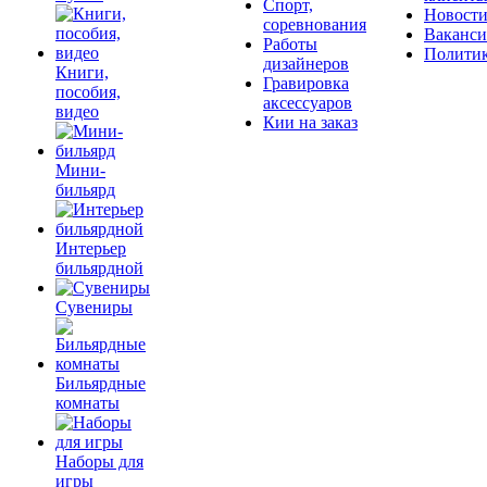
Спорт,
Новост
соревнования
Ваканс
Работы
Полити
дизайнеров
Книги,
Гравировка
пособия,
аксессуаров
видео
Кии на заказ
Мини-
бильярд
Интерьер
бильярдной
Сувениры
Бильярдные
комнаты
Наборы для
игры