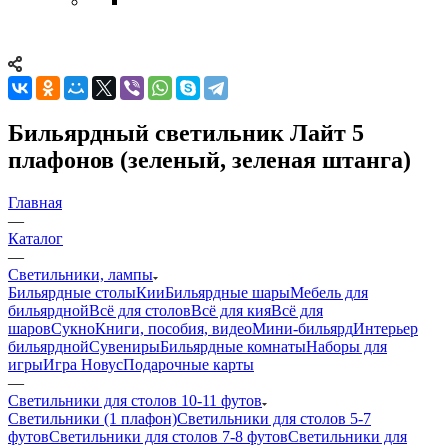
Бильярдный светильник Лайт 5
плафонов (зеленый, зеленая штанга)
Главная
—
Каталог
—
Светильники, лампы
Бильярдные столы
Кии
Бильярдные шары
Мебель для
бильярдной
Всё для столов
Всё для кия
Всё для
шаров
Сукно
Книги, пособия, видео
Мини-бильярд
Интерьер
бильярдной
Сувениры
Бильярдные комнаты
Наборы для
игры
Игра Новус
Подарочные карты
—
Светильники для столов 10-11 футов
Светильники (1 плафон)
Светильники для столов 5-7
футов
Светильники для столов 7-8 футов
Светильники для