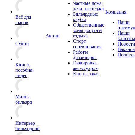
Частные дома,
дачи, коттеджи
Компания
Бильярдные
Всё для
клубы
Наши
шаров
Общественные
преимущ
зоны досуга и
Наши
Акции
отдыха
клиент
Спорт,
Сукно
Новост
соревнования
Ваканс
Работы
Полити
дизайнеров
Гравировка
Книги,
аксессуаров
пособия,
Кии на заказ
видео
Мини-
бильярд
Интерьер
бильярдной