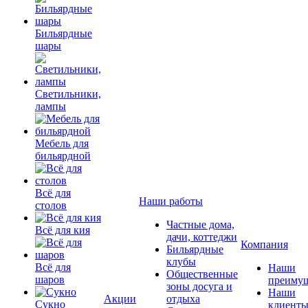
Бильярдные
шары
Светильники,
лампы
Мебель для
бильярдной
Всё для
Наши работы
столов
Частные дома,
Всё для кия
дачи, коттеджи
Компания
Бильярдные
клубы
Всё для
Наши
Общественные
шаров
преимущ
зоны досуга и
Наши
Акции
отдыха
Сукно
клиент