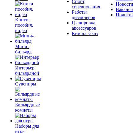
Спорт,
Новост
соревнования
Ваканс
Работы
Полити
дизайнеров
Книги,
Гравировка
пособия,
аксессуаров
видео
Кии на заказ
Мини-
бильярд
Интерьер
бильярдной
Сувениры
Бильярдные
комнаты
Наборы для
игры