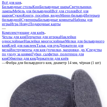
Всё для кия
Бильярдные столы
Кии
Бильярдные шары
Светильники,
лампы
Мебель для бильярдной
Всё для столов
Всё для
шаров
Сукно
Книги, пособия, видео
Мини-бильярд
Интерьер
бильярдной
Сувениры
Бильярдные комнаты
Наборы для
игры
Игра Новус
Подарочные карты
—
Комплектующие для киёв
Чехлы для кия
Перчатки для игрока
Наклейки
однослойные
Наклейки многослойные
Мелки для бильярдного
кия
Клей для наклеек
Тальк для рук
Держатели для
мела
Инструменты для кия (точилки, махровки, др.)
Средства
по уходу за киями
Губки, салфетки, полотенца для
кия
Обмотки для кия
Держатели для киёв
—
Фибра для бильярдного кия, диаметр 14 мм, чёрная (1 шт)