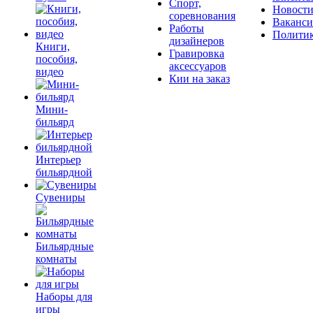
Спорт,
Новост
соревнования
Ваканс
Работы
Полити
дизайнеров
Книги,
Гравировка
пособия,
аксессуаров
видео
Кии на заказ
Мини-
бильярд
Интерьер
бильярдной
Сувениры
Бильярдные
комнаты
Наборы для
игры