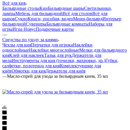
Всё для кия
Бильярдные столы
Кии
Бильярдные шары
Светильники,
лампы
Мебель для бильярдной
Всё для столов
Всё для
шаров
Сукно
Книги, пособия, видео
Мини-бильярд
Интерьер
бильярдной
Сувениры
Бильярдные комнаты
Наборы для
игры
Игра Новус
Подарочные карты
—
Средства по уходу за киями
Чехлы для кия
Перчатки для игрока
Наклейки
однослойные
Наклейки многослойные
Мелки для бильярдного
кия
Клей для наклеек
Тальк для рук
Держатели для
мела
Инструменты для кия (точилки, махровки, др.)
Губки,
салфетки, полотенца для кия
Комплектующие для
киёв
Обмотки для кия
Держатели для киёв
—
Масло-спрей для ухода за бильярдным кием, 35 мл