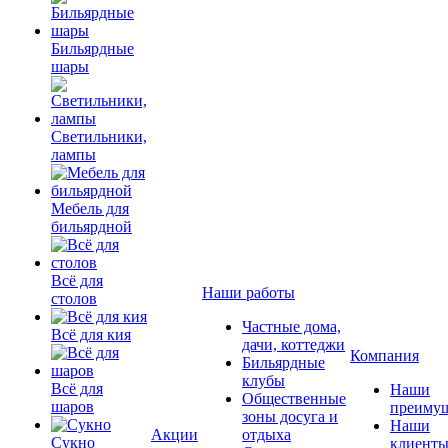
Бильярдные
шары
Светильники,
лампы
Мебель для
бильярдной
Всё для
Наши работы
столов
Частные дома,
Всё для кия
дачи, коттеджи
Компания
Бильярдные
клубы
Всё для
Наши
Общественные
шаров
преимущ
зоны досуга и
Наши
Акции
отдыха
Сукно
клиент