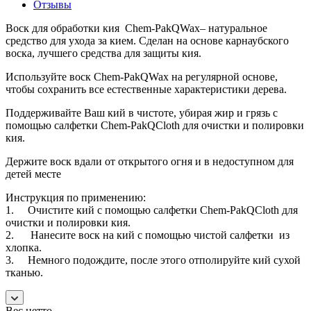
Отзывы
Воск для обработки кия Chem-PakQWax– натуральное
средство для ухода за кием. Сделан на основе карнаубского
воска, лучшего средства для защиты кия.
Используйте воск Chem-PakQWax на регулярной основе,
чтобы сохранить все естественные характеристики дерева.
Поддерживайте Ваш кий в чистоте, убирая жир и грязь с
помощью салфетки Chem-PakQCloth для очистки и полировки
кия.
Держите воск вдали от открытого огня и в недоступном для
детей месте
Инструкция по применению:
1. Очистите кий с помощью салфетки Chem-PakQCloth для
очистки и полировки кия.
2. Нанесите воск на кий с помощью чистой салфетки из
хлопка.
3. Немного подождите, после этого отполируйте кий сухой
тканью.
Вес нетто