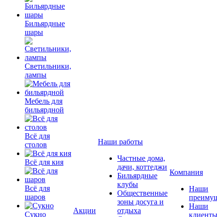
Бильярдные
шары
Светильники,
лампы
Мебель для
бильярдной
Всё для
Наши работы
столов
Частные дома,
Всё для кия
дачи, коттеджи
Компания
Бильярдные
клубы
Всё для
Наши
Общественные
шаров
преимущ
зоны досуга и
Наши
Акции
отдыха
Сукно
клиент