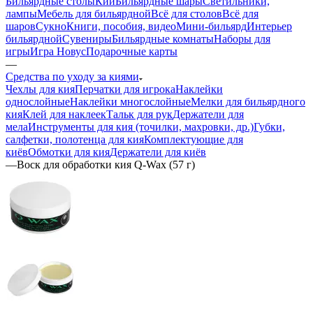
Бильярдные столы
Кии
Бильярдные шары
Светильники,
лампы
Мебель для бильярдной
Всё для столов
Всё для
шаров
Сукно
Книги, пособия, видео
Мини-бильярд
Интерьер
бильярдной
Сувениры
Бильярдные комнаты
Наборы для
игры
Игра Новус
Подарочные карты
—
Средства по уходу за киями
Чехлы для кия
Перчатки для игрока
Наклейки
однослойные
Наклейки многослойные
Мелки для бильярдного
кия
Клей для наклеек
Тальк для рук
Держатели для
мела
Инструменты для кия (точилки, махровки, др.)
Губки,
салфетки, полотенца для кия
Комплектующие для
киёв
Обмотки для кия
Держатели для киёв
—
Воск для обработки кия Q-Wax (57 г)