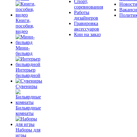
Спорт,
Новост
соревнования
Ваканс
Работы
Полити
дизайнеров
Книги,
Гравировка
пособия,
аксессуаров
видео
Кии на заказ
Мини-
бильярд
Интерьер
бильярдной
Сувениры
Бильярдные
комнаты
Наборы для
игры