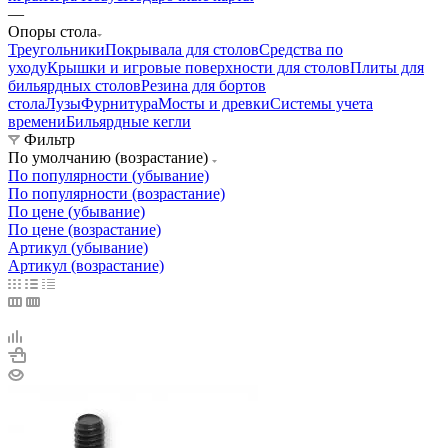
—
Опоры стола
Треугольники
Покрывала для столов
Средства по
уходу
Крышки и игровые поверхности для столов
Плиты для
бильярдных столов
Резина для бортов
стола
Лузы
Фурнитура
Мосты и древки
Системы учета
времени
Бильярдные кегли
Фильтр
По умолчанию (возрастание)
По популярности (убывание)
По популярности (возрастание)
По цене (убывание)
По цене (возрастание)
Артикул (убывание)
Артикул (возрастание)