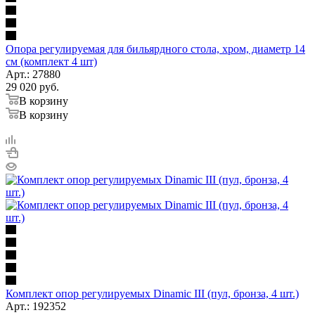
Опора регулируемая для бильярдного стола, хром, диаметр 14
см (комплект 4 шт)
Арт.: 27880
29 020
руб.
В корзину
В корзину
Комплект опор регулируемых Dinamic III (пул, бронза, 4 шт.)
Арт.: 192352