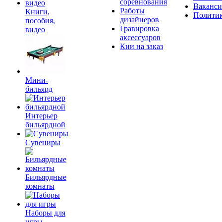
соревнования
Ваканс
Работы
Книги,
Полити
дизайнеров
пособия,
Гравировка
видео
аксессуаров
Кии на заказ
Мини-
бильярд
Интерьер
бильярдной
Сувениры
Бильярдные
комнаты
Наборы для
игры