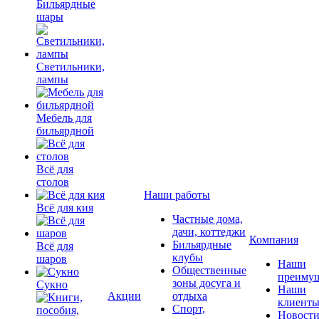
Бильярдные
шары
Светильники,
лампы
Мебель для
бильярдной
Всё для
столов
Наши работы
Всё для кия
Частные дома,
дачи, коттеджи
Компания
Бильярдные
Всё для
клубы
шаров
Наши
Общественные
преимущ
зоны досуга и
Сукно
Наши
Акции
отдыха
клиент
Спорт,
Новост