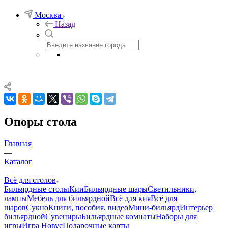
Москва
Назад
Опоры стола
Главная
—
Каталог
—
Всё для столов
Бильярдные столы
Кии
Бильярдные шары
Светильники,
лампы
Мебель для бильярдной
Всё для кия
Всё для
шаров
Сукно
Книги, пособия, видео
Мини-бильярд
Интерьер
бильярдной
Сувениры
Бильярдные комнаты
Наборы для
игры
Игра Новус
Подарочные карты