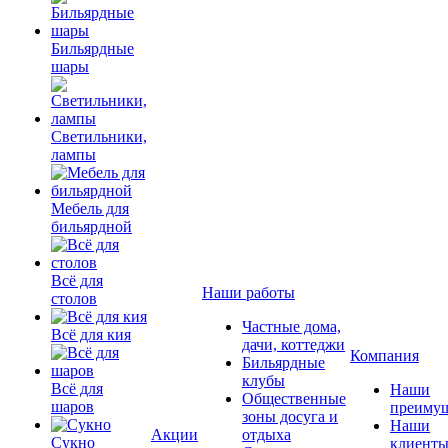
Бильярдные
шары
Светильники,
лампы
Мебель для
бильярдной
Всё для
Наши работы
столов
Частные дома,
Всё для кия
дачи, коттеджи
Компания
Бильярдные
клубы
Всё для
Наши
Общественные
шаров
преимущ
зоны досуга и
Наши
Акции
отдыха
Сукно
клиент