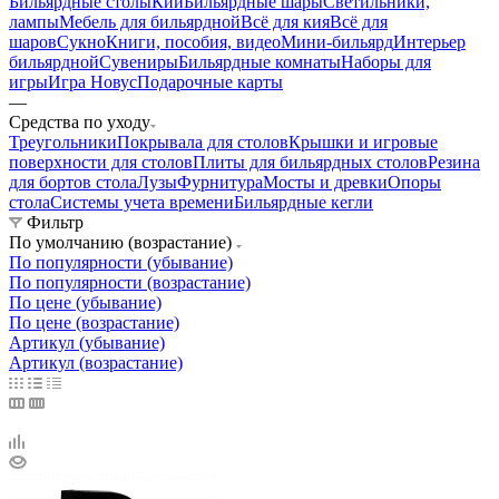
Бильярдные столы
Кии
Бильярдные шары
Светильники,
лампы
Мебель для бильярдной
Всё для кия
Всё для
шаров
Сукно
Книги, пособия, видео
Мини-бильярд
Интерьер
бильярдной
Сувениры
Бильярдные комнаты
Наборы для
игры
Игра Новус
Подарочные карты
—
Средства по уходу
Треугольники
Покрывала для столов
Крышки и игровые
поверхности для столов
Плиты для бильярдных столов
Резина
для бортов стола
Лузы
Фурнитура
Мосты и древки
Опоры
стола
Системы учета времени
Бильярдные кегли
Фильтр
По умолчанию (возрастание)
По популярности (убывание)
По популярности (возрастание)
По цене (убывание)
По цене (возрастание)
Артикул (убывание)
Артикул (возрастание)