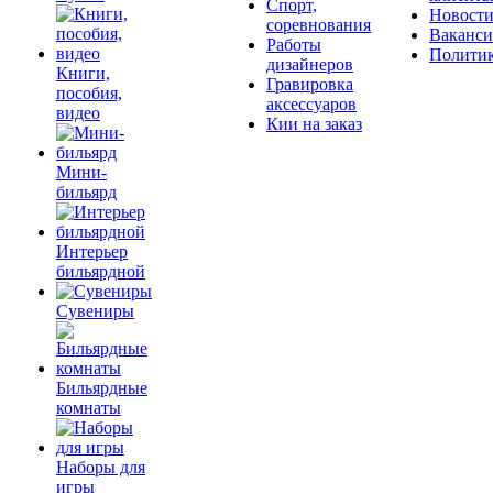
Спорт,
Новост
соревнования
Ваканс
Работы
Полити
дизайнеров
Книги,
Гравировка
пособия,
аксессуаров
видео
Кии на заказ
Мини-
бильярд
Интерьер
бильярдной
Сувениры
Бильярдные
комнаты
Наборы для
игры