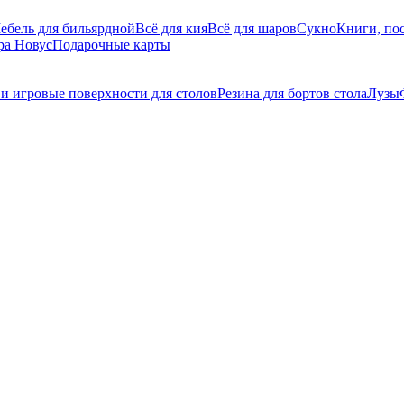
ебель для бильярдной
Всё для кия
Всё для шаров
Сукно
Книги, пос
ра Новус
Подарочные карты
и игровые поверхности для столов
Резина для бортов стола
Лузы