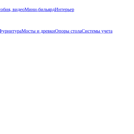
обия, видео
Мини-бильярд
Интерьер
Фурнитура
Мосты и древки
Опоры стола
Системы учета