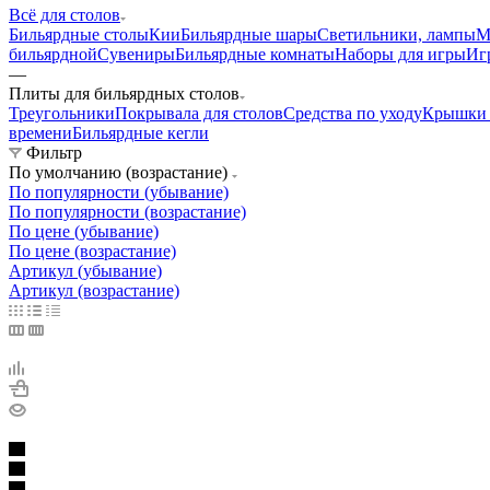
Всё для столов
Бильярдные столы
Кии
Бильярдные шары
Светильники, лампы
М
бильярдной
Сувениры
Бильярдные комнаты
Наборы для игры
Иг
—
Плиты для бильярдных столов
Треугольники
Покрывала для столов
Средства по уходу
Крышки 
времени
Бильярдные кегли
Фильтр
По умолчанию (возрастание)
По популярности (убывание)
По популярности (возрастание)
По цене (убывание)
По цене (возрастание)
Артикул (убывание)
Артикул (возрастание)