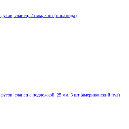
футов, сланец, 25 мм, 3 шт (пирамида)
 футов, сланец с подложкой, 25 мм, 3 шт (американский пул)