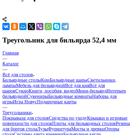
Треугольник для бильярда 52,4 мм
Главная
—
Каталог
—
Всё для столов
Бильярдные столы
Кии
Бильярдные шары
Светильники,
лампы
Мебель для бильярдной
Всё для кия
Всё для
шаров
Сукно
Книги, пособия, видео
Мини-бильярд
Интерьер
бильярдной
Сувениры
Бильярдные комнаты
Наборы для
игры
Игра Новус
Подарочные карты
—
Треугольники
Покрывала для столов
Средства по уходу
Крышки и игровые
поверхности для столов
Плиты для бильярдных столов
Резина
для бортов стола
Лузы
Фурнитура
Мосты и древки
Опоры
стола
Системы учета времени
Бильярдные кегли