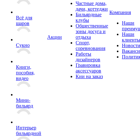
Частные дома,
дачи, коттеджи
Компания
Бильярдные
Всё для
клубы
Наши
шаров
Общественные
преимущ
зоны досуга и
Наши
Акции
отдыха
клиент
Спорт,
Сукно
Новост
соревнования
Ваканс
Работы
Полити
дизайнеров
Гравировка
Книги,
аксессуаров
пособия,
Кии на заказ
видео
Мини-
бильярд
Интерьер
бильярдной