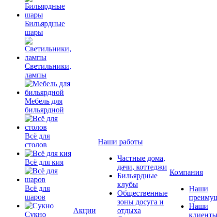
Бильярдные
шары
Светильники,
лампы
Мебель для
бильярдной
Всё для
Наши работы
столов
Частные дома,
Всё для кия
дачи, коттеджи
Компания
Бильярдные
клубы
Всё для
Наши
Общественные
шаров
преимущ
зоны досуга и
Наши
Акции
отдыха
Сукно
клиент