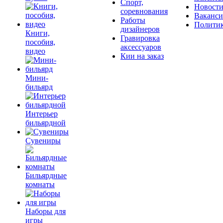
Спорт,
Новост
соревнования
Ваканс
Работы
Полити
дизайнеров
Книги,
Гравировка
пособия,
аксессуаров
видео
Кии на заказ
Мини-
бильярд
Интерьер
бильярдной
Сувениры
Бильярдные
комнаты
Наборы для
игры