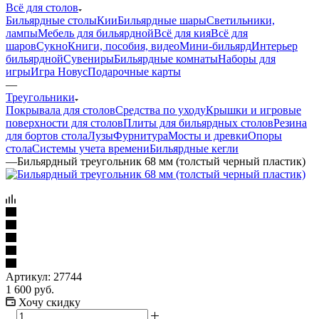
Всё для столов
Бильярдные столы
Кии
Бильярдные шары
Светильники,
лампы
Мебель для бильярдной
Всё для кия
Всё для
шаров
Сукно
Книги, пособия, видео
Мини-бильярд
Интерьер
бильярдной
Сувениры
Бильярдные комнаты
Наборы для
игры
Игра Новус
Подарочные карты
—
Треугольники
Покрывала для столов
Средства по уходу
Крышки и игровые
поверхности для столов
Плиты для бильярдных столов
Резина
для бортов стола
Лузы
Фурнитура
Мосты и древки
Опоры
стола
Системы учета времени
Бильярдные кегли
—
Бильярдный треугольник 68 мм (толстый черный пластик)
Артикул:
27744
1 600
руб.
Хочу скидку