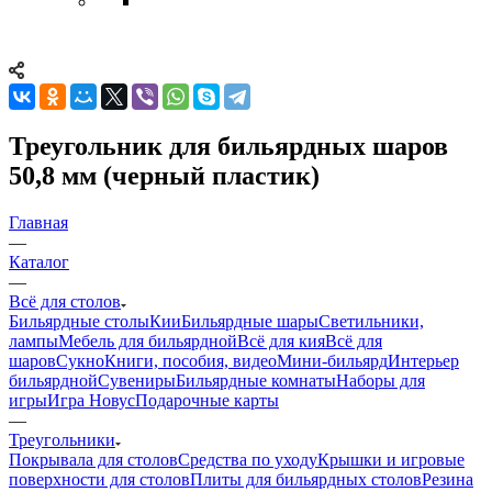
Треугольник для бильярдных шаров
50,8 мм (черный пластик)
Главная
—
Каталог
—
Всё для столов
Бильярдные столы
Кии
Бильярдные шары
Светильники,
лампы
Мебель для бильярдной
Всё для кия
Всё для
шаров
Сукно
Книги, пособия, видео
Мини-бильярд
Интерьер
бильярдной
Сувениры
Бильярдные комнаты
Наборы для
игры
Игра Новус
Подарочные карты
—
Треугольники
Покрывала для столов
Средства по уходу
Крышки и игровые
поверхности для столов
Плиты для бильярдных столов
Резина