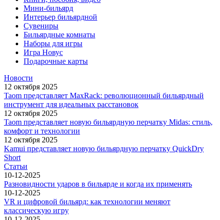
Мини-бильярд
Интерьер бильярдной
Сувениры
Бильярдные комнаты
Наборы для игры
Игра Новус
Подарочные карты
Новости
12 октября 2025
Taom представляет MaxRack: революционный бильярдный
инструмент для идеальных расстановок
12 октября 2025
Taom представляет новую бильярдную перчатку Midas: стиль,
комфорт и технологии
12 октября 2025
Kamui представляет новую бильярдную перчатку QuickDry
Short
Статьи
10-12-2025
Разновидности ударов в бильярде и когда их применять
10-12-2025
VR и цифровой бильярд: как технологии меняют
классическую игру
10-12-2025