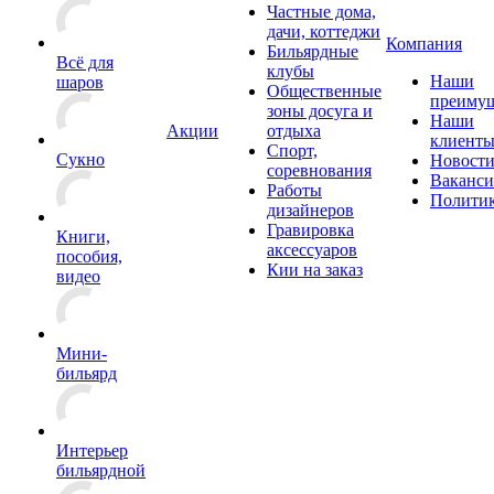
Частные дома,
дачи, коттеджи
Компания
Бильярдные
Всё для
клубы
Наши
шаров
Общественные
преимущ
зоны досуга и
Наши
Акции
отдыха
клиент
Спорт,
Сукно
Новост
соревнования
Ваканс
Работы
Полити
дизайнеров
Гравировка
Книги,
аксессуаров
пособия,
Кии на заказ
видео
Мини-
бильярд
Интерьер
бильярдной